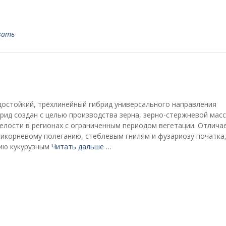
вать
достойкий, трёхлинейный гибрид универсального направления
рид создан с целью производства зерна, зерно-стержневой масс
елости в регионах с ограниченным периодом вегетации. Отлича
рикорневому полеганию, стеблевым гнилям и фузариозу початка,
ию кукурузным
Читать дальше …