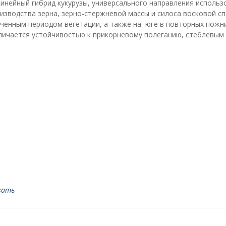
инейный гибрид кукурузы, универсального направления использ
изводства зерна, зерно-стержневой массы и силоса восковой с
ниченным периодом вегетации, а также на юге в повторных пожн
тличается устойчивостью к прикорневому полеганию, стеблевым
вать