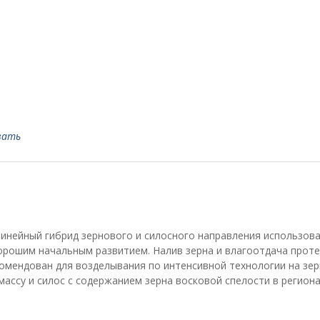
вать
линейный гибрид зернового и силосного направления использова
хорошим начальным развитием. Налив зерна и влагоотдача прот
омендован для возделывания по интенсивной технологии на зер
ассу и силос с содержанием зерна восковой спелости в региона