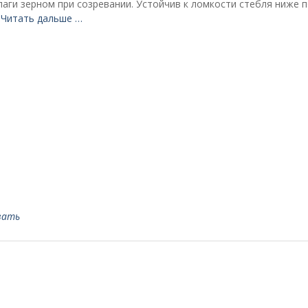
аги зерном при созревании. Устойчив к ломкости стебля ниже п
м
Читать дальше …
вать