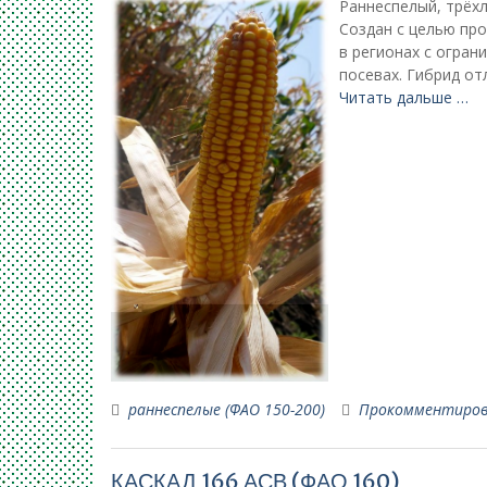
Раннеспелый, трёхл
Создан с целью про
в регионах с огра
посевах. Гибрид о
Читать дальше …
раннеспелые (ФАО 150-200)
Прокомментиро
КАСКАД 166 АСВ (ФАО 160)