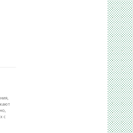
ния,
екают
но,
х с