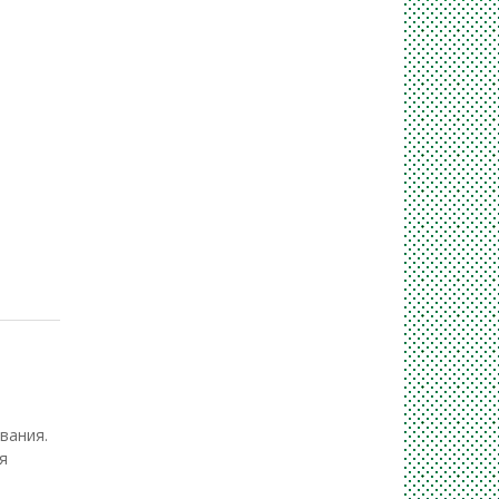
вания.
я