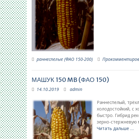
раннеспелые (ФАО 150-200)
Прокомментиро
МАШУК 150 MB (ФАО 150)
14.10.2019
admin
Раннеспелый, трёх
холодостойкий, с 
быстро. Гибрид рек
зерно-стержневую м
Читать дальше …