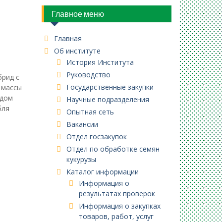
Главное меню
Главная
Об институте
История Института
Руководство
брид с
Государственные закупки
 массы
одом
Научные подразделения
бля
Опытная сеть
Вакансии
Отдел госзакупок
Отдел по обработке семян
кукурузы
Каталог информации
Информация о
результатах проверок
Информация о закупках
товаров, работ, услуг