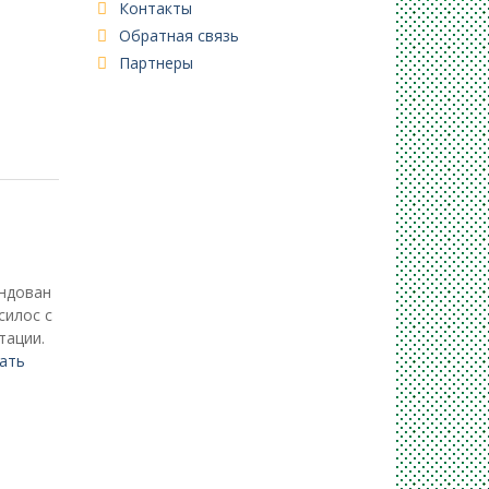
Контакты
Обратная связь
Партнеры
ендован
силос с
тации.
ать