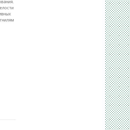
ования.
пелости
ивных
 гнилям