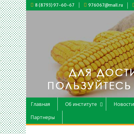
Перейти
8 (8793) 97-60-67
976067@mail.ru
к
содержимому
Главная
Об институте
Новости
Партнеры